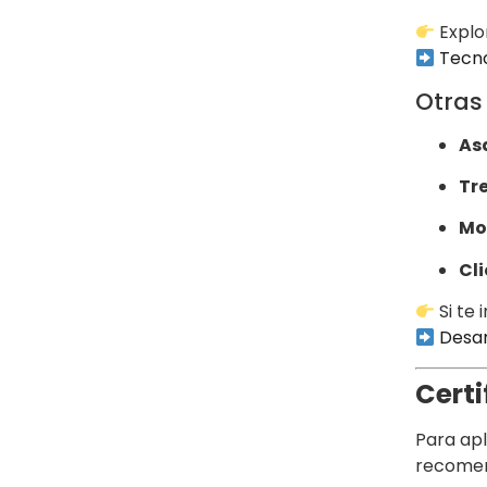
Explo
Tecno
Otras
As
Tre
Mo
Cl
Si te 
Desar
Certi
Para apl
recomen