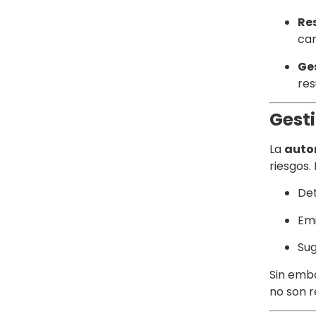
Res
ca
Ge
res
Gesti
La
auto
riesgos.
Det
Emi
Sug
Sin emba
no son r