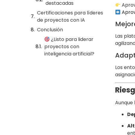
destacadas
Aprov
Aprov
Certificaciones para líderes
de proyectos con IA
Mejor
Conclusión
Las pla
¿Listo para liderar
agilizan
proyectos con
inteligencia artificial?
Adapt
Los ento
asignaci
Ries
Aunque l
De
Alt
ent