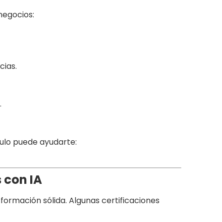
negocios:
cias.
.
ículo puede ayudarte:
 con IA
 formación sólida. Algunas certificaciones