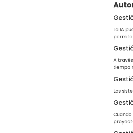
Autom
Gesti
La IA pu
permite 
Gesti
A través
tiempo r
Gesti
Los sist
Gesti
Cuando h
proyect