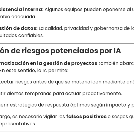
istencia interna:
Algunos equipos pueden oponerse al us
mbio adecuada.
stión de datos:
La calidad, privacidad y gobernanza de 
ultados confiables.
ón de riesgos potenciados por IA
matización en la gestión de proyectos
también abarca 
 En este sentido, la IA permite:
ectar riesgos antes de que se materialicen mediante anál
tir alertas tempranas para actuar proactivamente.
erir estrategias de respuesta óptimas según impacto y p
rgo, es necesario vigilar los
falsos positivos
o sesgos qu
epresentativos.