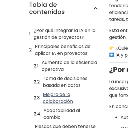
Tabla de
tendenci
contenidos
eficienc
tareas, 
Esta ent
¿Por qué integrar la IA en la
gestión.
gestión de proyectos?
Principales beneficios de
¿Quie
aplicar IA en proyectos
IA y 
Aumento de la eficiencia
¿Por 
operativa
Toma de decisiones
La incor
basada en datos
exclusiv
Mejora de la
que fort
colaboración
En concr
Adaptabilidad al
Aut
cambio
Riesgos que deben tenerse