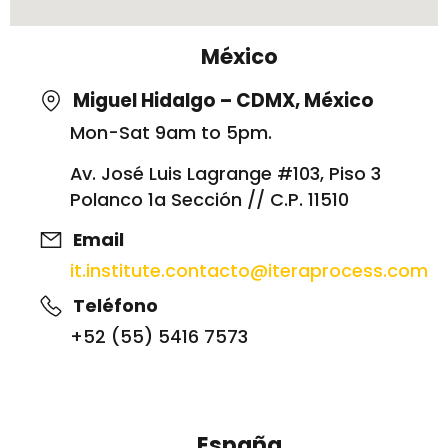
México
Miguel Hidalgo – CDMX, México
Mon-Sat 9am to 5pm.
Av. José Luis Lagrange #103, Piso 3
Polanco 1a Sección // C.P. 11510
Email
it.institute.contacto@
iteraprocess.com
Teléfono
+52 (55) 5416 7573
España